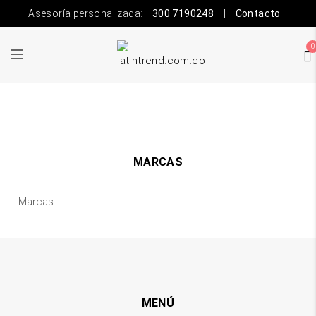
Asesoría personalizada:
300 7190248
|
Contacto
0
MARCAS
MENÚ