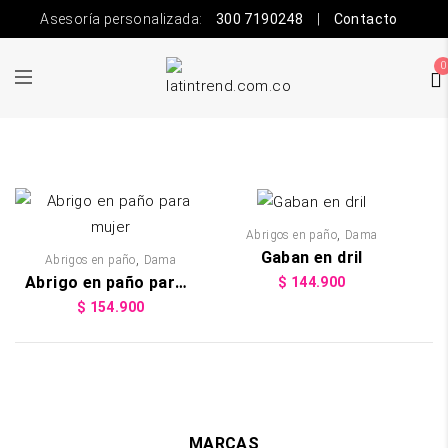
Asesoría personalizada:
300 7190248
|
Contacto
0
,
Abrigos en paño
Dama
Gaban en dril
,
Abrigos en paño
Dama
Abrigo en paño para mujer
$
144.900
$
154.900
MARCAS