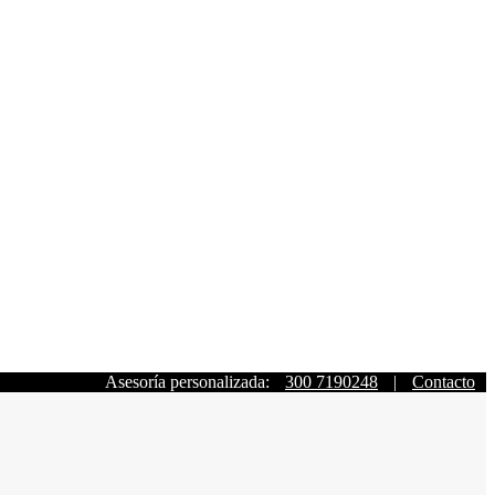
Asesoría personalizada:
300 7190248
|
Contacto