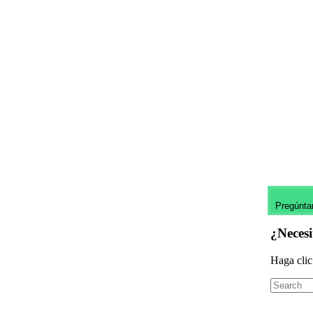
Pregúnta
¿Neces
Haga clic