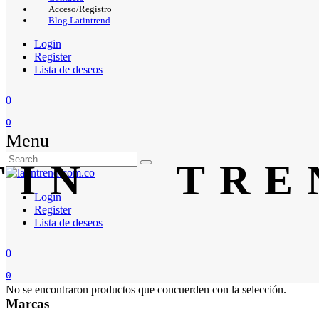
Acceso/Registro
Blog Latintrend
Login
Register
Lista de deseos
0
0
Menu
Login
Register
Lista de deseos
0
0
No se encontraron productos que concuerden con la selección.
Marcas