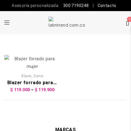
Asesoría personalizada:
300 7190248
|
Contacto
0
,
Blazer
Dama
Blazer forrado para mujer
Price
$
119.000
–
$
119.900
range:
$ 119.000
through
$ 119.900
MARCAS