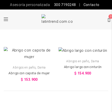
Asesoría personalizada:
300 7190248
|
Contacto
0
,
Abrigos en paño
Dama
,
Abrigo largo con cinturón
Abrigos en paño
Dama
Abrigo con capota de mujer
$
154.900
$
153.900