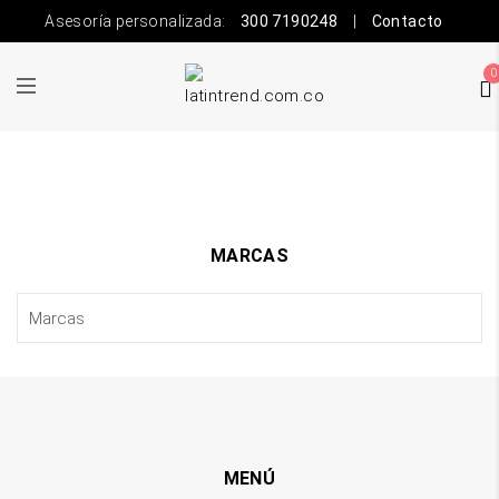
Asesoría personalizada:
300 7190248
|
Contacto
0
MARCAS
MENÚ