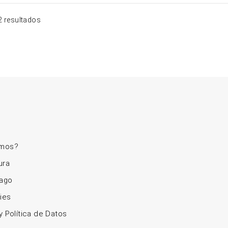
through
$ 109.900
 resultados
omos?
ura
ago
ies
y Política de Datos