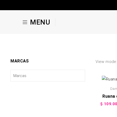
MENU
MARCAS
View mode
Da
Ruana 
$
109.0