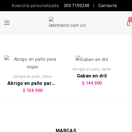
Asesoría personalizada:
300 7190248
|
Contacto
0
,
Abrigos en paño
Dama
Gaban en dril
,
Abrigos en paño
Dama
Abrigo en paño para mujer
$
144.900
$
154.900
MARCAS