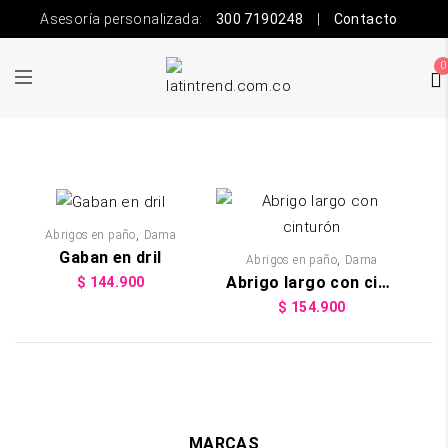
Asesoría personalizada:
300 7190248
|
Contacto
0
,
Abrigos en paño
Dama
Gaban en dril
,
Abrigos en paño
Dama
Abrigo largo con cinturón
$
144.900
$
154.900
MARCAS