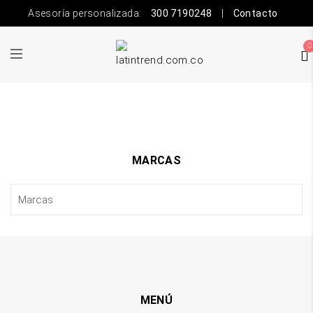
Asesoría personalizada:
300 7190248
|
Contacto
0
MARCAS
MENÚ