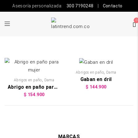
Asesoría personalizada:
300 7190248
|
Contacto
0
,
Abrigos en paño
Dama
Gaban en dril
,
Abrigos en paño
Dama
Abrigo en paño para mujer
$
144.900
$
154.900
MARCAS