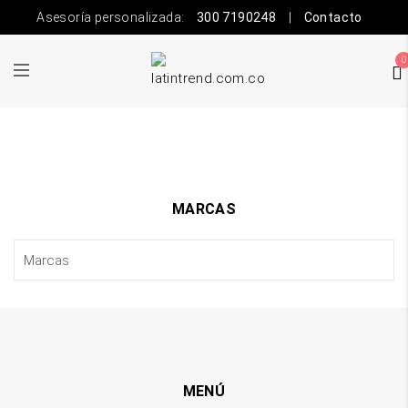
Asesoría personalizada:
300 7190248
|
Contacto
0
MARCAS
MENÚ