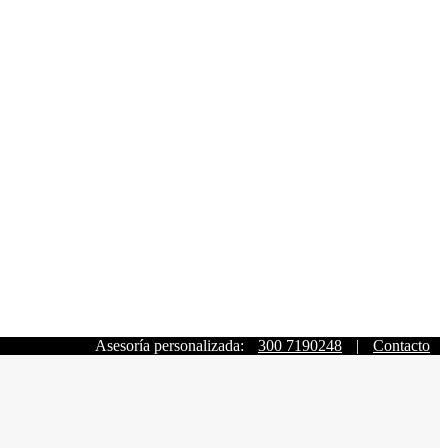
Asesoría personalizada:
300 7190248
|
Contacto