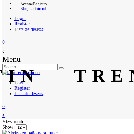
Acceso/Registro
Blog Latintrend
Login
Register
Lista de deseos
0
0
Menu
Login
Register
Lista de deseos
0
0
View mode:
Show: