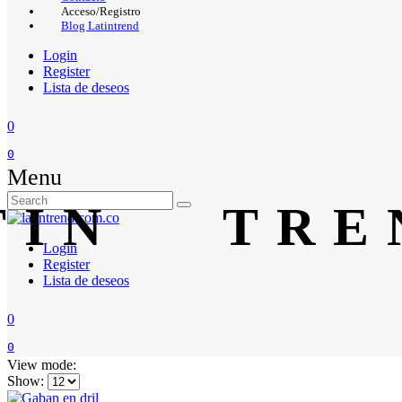
Acceso/Registro
Blog Latintrend
Login
Register
Lista de deseos
0
0
Menu
Login
Register
Lista de deseos
0
0
View mode:
Show: