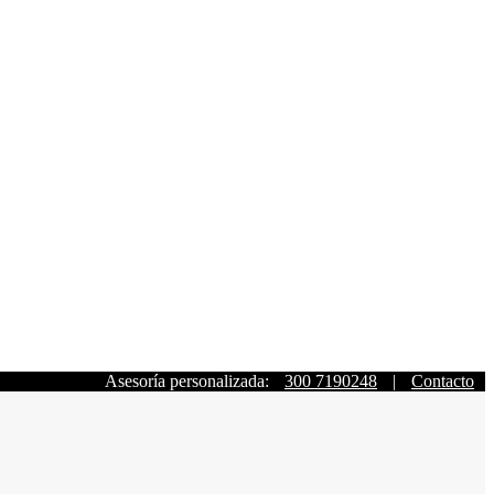
Asesoría personalizada:
300 7190248
|
Contacto