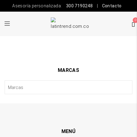
Asesoría personalizada:
300 7190248
|
Contacto
0
MARCAS
MENÚ