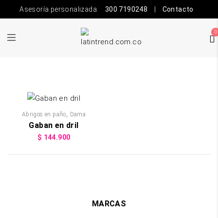
Asesoría personalizada:
300 7190248
|
Contacto
0
,
Abrigos en paño
Dama
Gaban en dril
$
144.900
MARCAS