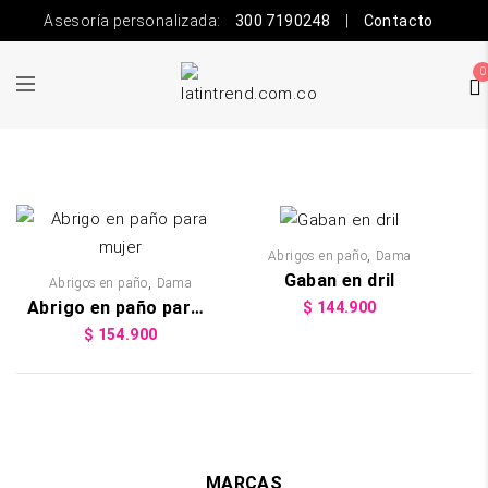
Asesoría personalizada:
300 7190248
|
Contacto
0
,
Abrigos en paño
Dama
Gaban en dril
,
Abrigos en paño
Dama
Abrigo en paño para mujer
$
144.900
$
154.900
MARCAS