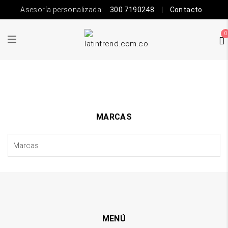
Asesoría personalizada:
300 7190248
|
Contacto
0
MARCAS
MENÚ