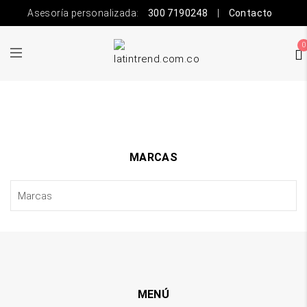
Asesoría personalizada:
300 7190248
|
Contacto
0
MARCAS
MENÚ