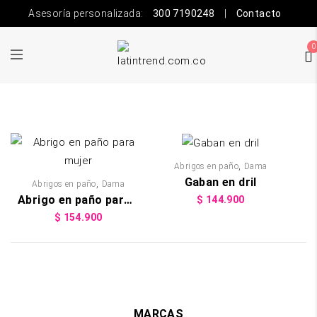
Asesoría personalizada:
300 7190248
|
Contacto
0
,
Abrigos en paño
Dama
Gaban en dril
,
Abrigos en paño
Dama
Abrigo en paño para mujer
$
144.900
$
154.900
MARCAS